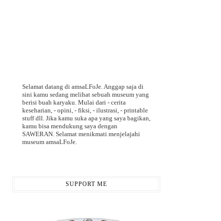
Selamat datang di amsaLFoJe. Anggap saja di
sini kamu sedang melihat sebuah museum yang
berisi buah karyaku. Mulai dari - cerita
keseharian, - opini, - fiksi, - ilustrasi, - printable
stuff dll. Jika kamu suka apa yang saya bagikan,
kamu bisa mendukung saya dengan
SAWERAN. Selamat menikmati menjelajahi
museum amsaLFoJe.
SUPPORT ME