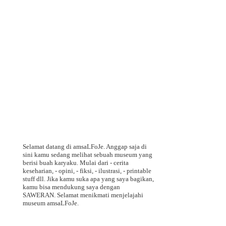
Selamat datang di amsaLFoJe. Anggap saja di
sini kamu sedang melihat sebuah museum yang
berisi buah karyaku. Mulai dari - cerita
keseharian, - opini, - fiksi, - ilustrasi, - printable
stuff dll. Jika kamu suka apa yang saya bagikan,
kamu bisa mendukung saya dengan
SAWERAN. Selamat menikmati menjelajahi
museum amsaLFoJe.