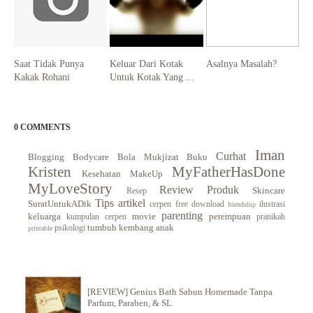
Saat Tidak Punya
Keluar Dari Kotak
Asalnya Masalah?
Kakak Rohani
Untuk Kotak Yang ...
0 COMMENTS
Iman
Curhat
Blogging
Bodycare
Bola Mukjizat
Buku
Kristen
MyFatherHasDone
Kesehatan
MakeUp
MyLoveStory
Review Produk
Skincare
Resep
Tips
artikel
SuratUntukADik
cerpen
free download
ilustrasi
friendship
parenting
keluarga
movie
perempuan
kumpulan cerpen
pranikah
tumbuh kembang anak
psikologi
printable
[REVIEW] Genius Bath Sabun Homemade Tanpa
Parfum, Paraben, & SL