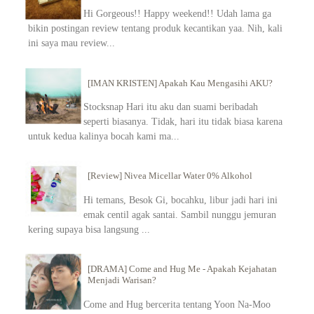
Hi Gorgeous!! Happy weekend!! Udah lama ga
bikin postingan review tentang produk kecantikan yaa. Nih, kali
ini saya mau review...
[IMAN KRISTEN] Apakah Kau Mengasihi AKU?
Stocksnap Hari itu aku dan suami beribadah
seperti biasanya. Tidak, hari itu tidak biasa karena
untuk kedua kalinya bocah kami ma...
[Review] Nivea Micellar Water 0% Alkohol
Hi temans, Besok Gi, bocahku, libur jadi hari ini
emak centil agak santai. Sambil nunggu jemuran
kering supaya bisa langsung ...
[DRAMA] Come and Hug Me - Apakah Kejahatan
Menjadi Warisan?
Come and Hug bercerita tentang Yoon Na-Moo