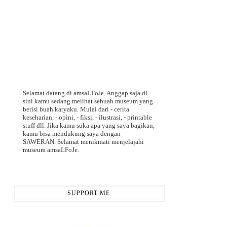
Selamat datang di amsaLFoJe. Anggap saja di
sini kamu sedang melihat sebuah museum yang
berisi buah karyaku. Mulai dari - cerita
keseharian, - opini, - fiksi, - ilustrasi, - printable
stuff dll. Jika kamu suka apa yang saya bagikan,
kamu bisa mendukung saya dengan
SAWERAN. Selamat menikmati menjelajahi
museum amsaLFoJe.
SUPPORT ME