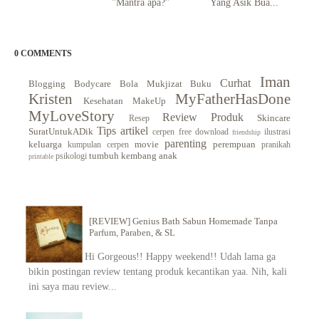
"Mantra apa?"
Yang Asik Bua...
0 COMMENTS
Iman
Curhat
Blogging
Bodycare
Bola Mukjizat
Buku
Kristen
MyFatherHasDone
Kesehatan
MakeUp
MyLoveStory
Review Produk
Skincare
Resep
Tips
artikel
SuratUntukADik
cerpen
free download
ilustrasi
friendship
parenting
keluarga
movie
perempuan
kumpulan cerpen
pranikah
tumbuh kembang anak
psikologi
printable
[REVIEW] Genius Bath Sabun Homemade Tanpa
Parfum, Paraben, & SL
Hi Gorgeous!! Happy weekend!! Udah lama ga
bikin postingan review tentang produk kecantikan yaa. Nih, kali
ini saya mau review...