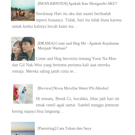
[IMAN KRISTEN] Apakah Kau Mengasihi AKU?
Stocksnap Hari itu aku dan suami beribadah
seperti biasanya. Tidak, hari itu tidak biasa karena
untuk kedua kalinya bocah kami ma...
[DRAMA] Come and Hug Me - Apakah Kejahatan
Menjadi Warisan?
Come and Hug bercerita tentang Yoon Na-Moo
dan Gil Nak-Woo yang bertemu pertama kali saat mereka
remaja. Mereka saling jatuh cinta se...
[Review] Nivea Micellar Water 0% Alkohol
Hi temans, Besok Gi, bocahku, libur jadi hari ini
emak centil agak santai. Sambil nunggu jemuran
kering supaya bisa langsung ...
[Parenting] Cara Tuhan dan Saya