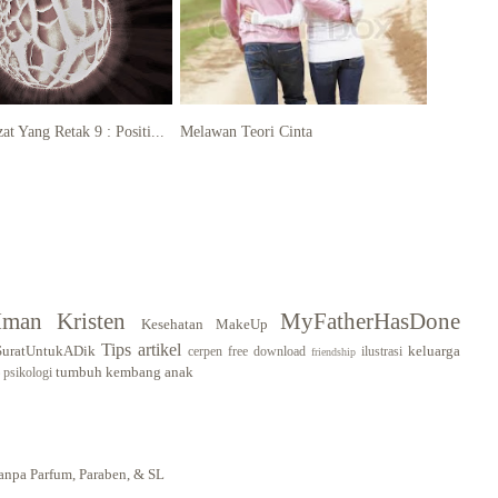
at Yang Retak 9 : Positi...
Melawan Teori Cinta
Iman Kristen
MyFatherHasDone
Kesehatan
MakeUp
Tips
artikel
SuratUntukADik
keluarga
cerpen
free download
ilustrasi
friendship
tumbuh kembang anak
psikologi
pa Parfum, Paraben, & SL