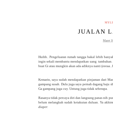
MYLI
JUALAN L
Maret 1
Huihh.. Pengeluaran rumah tangga bakal lebih banyak s
ingin sekali membantu mendapatkan uang tambahan. 
buat Gi atau mungkin akan ada adiknya nanti (eeeaa..
Kemarin, saya sudah mendapatkan pinjaman dari Mam
gampang susah. Dulu juga saya pernah dagang baju sho
Ga gampang juga cuy. Untung juga tidak seberapa.
Rasanya tidak percaya diri dan langsung panas nih pu
belum melangkah sudah ketakutan duluan. Ya akhir
diaper.