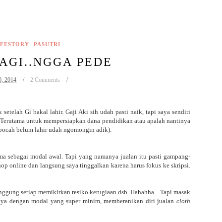
FESTORY
PASUTRI
AGI..NGGA PEDE
0, 2014
2 Comments
etelah Gi bakal lahir. Gaji Aki sih udah pasti naik, tapi saya sendiri
Terutama untuk mempersiapkan dana pendidikan atau apalah nantinya
.bocah belum lahir udah ngomongin adik).
a sebagai modal awal. Tapi yang namanya jualan itu pasti gampang-
p online dan langsung saya tinggalkan karena harus fokus ke skripsi.
nggung setiap memikirkan resiko kerugiaan dsb. Hahahha... Tapi masak
nya dengan modal yang super minim, memberanikan diri jualan
cloth