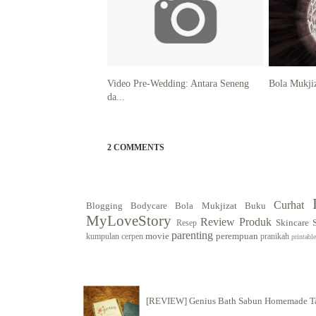
Video Pre-Wedding: Antara Seneng
Bola Mukjiz
da...
2 COMMENTS
Curhat
Blogging
Bodycare
Bola Mukjizat
Buku
MyLoveStory
Review Produk
Skincare
Resep
parenting
movie
perempuan
kumpulan cerpen
pranikah
printable
[REVIEW] Genius Bath Sabun Homemade Tan