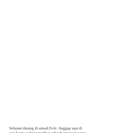
Selamat datang di amsaLFoJe. Anggap saja di
sini kamu sedang melihat sebuah museum yang