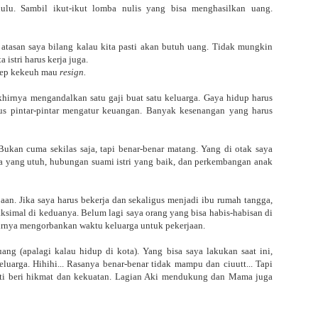
dulu. Sambil ikut-ikut lomba nulis yang bisa menghasilkan uang.
u atasan saya bilang kalau kita pasti akan butuh uang. Tidak mungkin
 istri harus kerja juga.
tetep kekeuh mau
resign.
khirnya mengandalkan satu gaji buat satu keluarga. Gaya hidup harus
rus pintar-pintar mengatur keuangan. Banyak kesenangan yang harus
kan cuma sekilas saja, tapi benar-benar matang. Yang di otak saya
rga yang utuh, hubungan suami istri yang baik, dan perkembangan anak
aan. Jika saya harus bekerja dan sekaligus menjadi ibu rumah tangga,
aksimal di keduanya. Belum lagi saya orang yang bisa habis-habisan di
hirnya mengorbankan waktu keluarga untuk pekerjaan.
ng (apalagi kalau hidup di kota). Yang bisa saya lakukan saat ini,
uarga. Hihihi... Rasanya benar-benar tidak mampu dan ciuutt... Tapi
sti beri hikmat dan kekuatan. Lagian Aki mendukung dan Mama juga