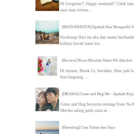
Hi Gorgeous!! Happy weekend!! Udah lama g
saya mau review...
[IMAN KRISTEN] Apakah Kau Mengasihi 
Stocksnap Hari itu aku dan suami beribadah 
kalinya bocah kami ma...
[Review] Nivea Micellar Water 0% Alkohol
Hi temans, Besok Gi, bocahku, libur jadi h
bisa langsung ...
[DRAMA] Come and Hug Me - Apakah Kejah
Come and Hug bercerita tentang Yoon Na-M
Mereka saling jatuh cinta se...
[Parenting] Cara Tuhan dan Saya