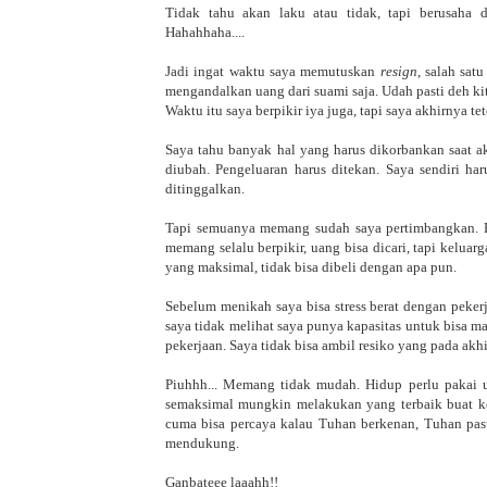
Tidak tahu akan laku atau tidak, tapi berusaha 
Hahahhaha....
Jadi ingat waktu saya memutuskan
resign
, salah sat
mengandalkan uang dari suami saja. Udah pasti deh kita
Waktu itu saya berpikir iya juga, tapi saya akhirnya 
Saya tahu banyak hal yang harus dikorbankan saat a
diubah. Pengeluaran harus ditekan. Saya sendiri ha
ditinggalkan.
Tapi semuanya memang sudah saya pertimbangkan. Bu
memang selalu berpikir, uang bisa dicari, tapi kelua
yang maksimal, tidak bisa dibeli dengan apa pun.
Sebelum menikah saya bisa stress berat dengan pekerj
saya tidak melihat saya punya kapasitas untuk bisa m
pekerjaan. Saya tidak bisa ambil resiko yang pada ak
Piuhhh... Memang tidak mudah. Hidup perlu pakai ua
semaksimal mungkin melakukan yang terbaik buat kel
cuma bisa percaya kalau Tuhan berkenan, Tuhan pa
mendukung.
Ganbateee laaahh!!