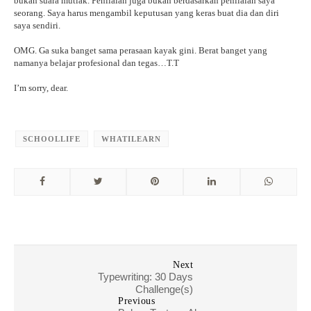
bukan suara mutlak. Penilaian juga bukan berdasarkan penilaian saya
seorang. Saya harus mengambil keputusan yang keras buat dia dan diri
saya sendiri.
OMG. Ga suka banget sama perasaan kayak gini. Berat banget yang
namanya belajar profesional dan tegas…T.T
I’m sorry, dear.
SCHOOLLIFE
WHATILEARN
Next
Typewriting: 30 Days
Challenge(s)
Previous