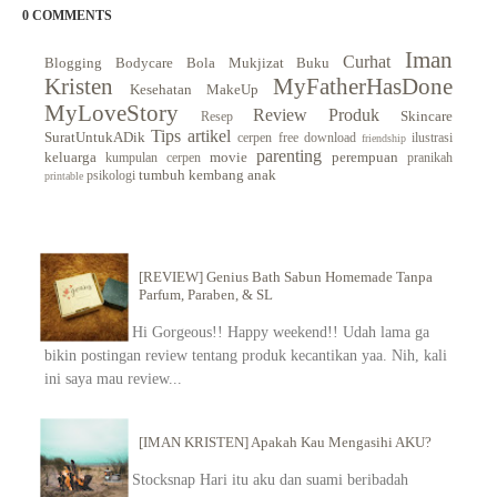
0 COMMENTS
Iman
Curhat
Blogging
Bodycare
Bola Mukjizat
Buku
Kristen
MyFatherHasDone
Kesehatan
MakeUp
MyLoveStory
Review Produk
Skincare
Resep
Tips
artikel
SuratUntukADik
cerpen
free download
ilustrasi
friendship
parenting
keluarga
movie
perempuan
kumpulan cerpen
pranikah
tumbuh kembang anak
psikologi
printable
[REVIEW] Genius Bath Sabun Homemade Tanpa
Parfum, Paraben, & SL
Hi Gorgeous!! Happy weekend!! Udah lama ga
bikin postingan review tentang produk kecantikan yaa. Nih, kali
ini saya mau review...
[IMAN KRISTEN] Apakah Kau Mengasihi AKU?
Stocksnap Hari itu aku dan suami beribadah