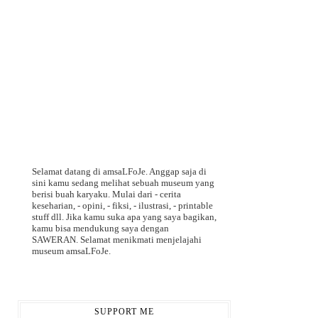
Selamat datang di amsaLFoJe. Anggap saja di
sini kamu sedang melihat sebuah museum yang
berisi buah karyaku. Mulai dari - cerita
keseharian, - opini, - fiksi, - ilustrasi, - printable
stuff dll. Jika kamu suka apa yang saya bagikan,
kamu bisa mendukung saya dengan
SAWERAN. Selamat menikmati menjelajahi
museum amsaLFoJe.
SUPPORT ME