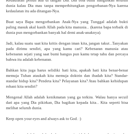
Kedaulatan penuh ada di tangan Dia. Dia bisa bumi hanguskan seluruh
dunia kalau Dia mau tanpa memperhitungkan pengorbanan-Nya karena
kedaulatan itu ada ditangan-Nya.
Buat saya Bapa mengorbankan Anak-Nya yang Tunggal adalah bukti
paling masuk akal kasih Allah pada kita manusia... (karena bapa terbaik di
dunia pun mengorbankan banyak hal demi anak-anaknya).
Jadi, kalau suatu saat kita kritis dengan iman kita, jangan takut...Tanyakan
pada dirimu sendiri, apa yang kamu cari? Kebenaran manusia atau
kebenaran sejati yang saat bumi hangus pun kamu tetap tahu dan percaya
bahwa itu adalah kebenaran.
Bahkan kita juga harus selidiki hati kita, apakah hati kita benar-benar
memuja Tuhan ataukah kita memuja doktrin dan ibadah kita? Standar-
standar hidup kita? Pendeta kita? Pelayanan kita? Atau bahkan kehidupan
rohani kita sendiri?
Mengenal Allah adalah kenikmatan yang ga terkira. Walau hanya secuil
dari apa yang Dia pikirkan, Dia bagikan kepada kita... Kita seperti bisa
melihat seluruh dunia.
Keep open your eyes and always ask to God. :)