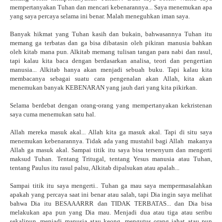
mempertanyakan Tuhan dan mencari kebenarannya... Saya menemukan apa
yang saya percaya selama ini benar. Malah meneguhkan iman saya.
Banyak hikmat yang Tuhan kasih dan bukain, bahwasannya Tuhan itu
memang ga terbatas dan ga bisa dibatasin oleh pikiran manusia bahkan
oleh kitab mana pun. Alkitab memang tulisan tangan para nabi dan rasul,
tapi kalau kita baca dengan berdasarkan analisa, teori dan pengertian
manusia... Alkitab hanya akan menjadi sebuah buku. Tapi kalau kita
membacanya sebagai suatu cara pengenalan akan Allah, kita akan
menemukan banyak KEBENARAN yang jauh dari yang kita pikirkan.
Selama berdebat dengan orang-orang yang mempertanyakan kekristenan
saya cuma menemukan satu hal.
Allah mereka masuk akal... Allah kita ga masuk akal. Tapi di situ saya
menemukan kebenarannya. Tidak ada yang mustahil bagi Allah makanya
Allah ga masuk akal. Sampai titik itu saya bisa tersenyum dan mengerti
maksud Tuhan. Tentang Tritugal, tentang Yesus manusia atau Tuhan,
tentang Paulus itu rasul palsu, Alkitab dipalsukan atau apalah...
Sampai titik itu saya mengerti.. Tuhan ga mau saya mempermasalahkan
apakah yang percaya saat ini benar atau salah, tapi Dia ingin saya melihat
bahwa Dia itu BESAAARRR dan TIDAK TERBATAS... dan Dia bisa
melakukan apa pun yang Dia mau. Menjadi dua atau tiga atau seribu
sekalipun, menjadi manusia atau keong, mengutus orang jahat atau pun