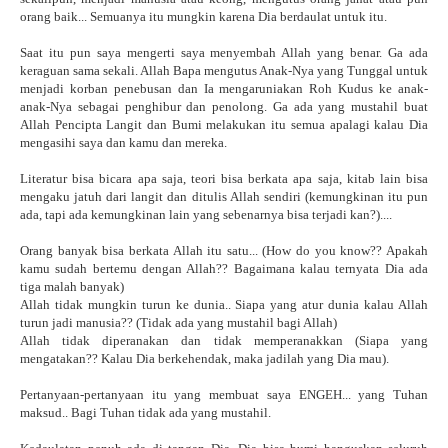
orang baik... Semuanya itu mungkin karena Dia berdaulat untuk itu.
Saat itu pun saya mengerti saya menyembah Allah yang benar. Ga ada
keraguan sama sekali. Allah Bapa mengutus Anak-Nya yang Tunggal untuk
menjadi korban penebusan dan Ia mengaruniakan Roh Kudus ke anak-
anak-Nya sebagai penghibur dan penolong. Ga ada yang mustahil buat
Allah Pencipta Langit dan Bumi melakukan itu semua apalagi kalau Dia
mengasihi saya dan kamu dan mereka.
Literatur bisa bicara apa saja, teori bisa berkata apa saja, kitab lain bisa
mengaku jatuh dari langit dan ditulis Allah sendiri (kemungkinan itu pun
ada, tapi ada kemungkinan lain yang sebenarnya bisa terjadi kan?)....
Orang banyak bisa berkata Allah itu satu... (How do you know?? Apakah
kamu sudah bertemu dengan Allah?? Bagaimana kalau ternyata Dia ada
tiga malah banyak)
Allah tidak mungkin turun ke dunia.. Siapa yang atur dunia kalau Allah
turun jadi manusia?? (Tidak ada yang mustahil bagi Allah)
Allah tidak diperanakan dan tidak memperanakkan (Siapa yang
mengatakan?? Kalau Dia berkehendak, maka jadilah yang Dia mau).
Pertanyaan-pertanyaan itu yang membuat saya ENGEH... yang Tuhan
maksud.. Bagi Tuhan tidak ada yang mustahil.