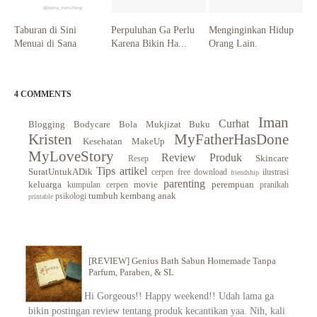
Taburan di Sini
Perpuluhan Ga Perlu
Menginginkan Hidup
Menuai di Sana
Karena Bikin Ha...
Orang Lain.
4 COMMENTS
Iman
Curhat
Blogging
Bodycare
Bola Mukjizat
Buku
Kristen
MyFatherHasDone
Kesehatan
MakeUp
MyLoveStory
Review Produk
Skincare
Resep
Tips
artikel
SuratUntukADik
cerpen
free download
ilustrasi
friendship
parenting
keluarga
movie
perempuan
kumpulan cerpen
pranikah
tumbuh kembang anak
psikologi
printable
[REVIEW] Genius Bath Sabun Homemade Tanpa
Parfum, Paraben, & SL
Hi Gorgeous!! Happy weekend!! Udah lama ga
bikin postingan review tentang produk kecantikan yaa. Nih, kali