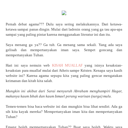
Pernah debat agama??? Dulu saya sering melakukannya. Dari ketawa-
ketawa sampai panas dingin. Mulai dari ladenin orang yang ga tau apa-apa
sampai yang paling pintar karena menggunakan literatur ini dan itu.
Saya menang ga ya?? Ga tuh. Ga menang sama sekali. Yang ada saya
gelisah dan mempertanyakan iman saya. Sempet goncang dan
mempertanyakan Tuhan.
Hari ini saya nemuin web
KISAH MUALLAF
yang isinya kesaksian-
kesaksian para muallaf mulai dari Atheis sampe Kristen. Kenapa saya kasih
website ini? Karena agama sepupu kita yang paling gencar mengatakan
keimanan dan kitab kita salah.
Mungkin ini akibat dari Sarai menyuruh Abraham menghampiri Hagar,
makanya kaum Ishak dan kaum Ismael perang warisan (surga) mulu.
Temen-temen bisa baca website ini dan mungkin bisa lihat sendiri. Ada ga
sih kita kayak mereka? Mempertanyakan iman kita dan mempertanyakan
Tuhan?
Emang boleh mempertanyakan Tuhan?? Buat saya boleh. Waktu saya