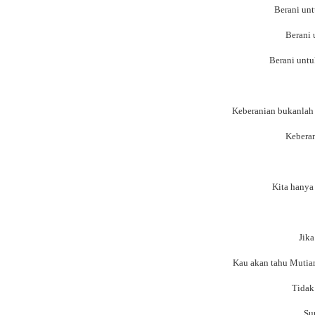
Berani un
Berani 
Berani unt
Keberanian bukanlah b
Keberan
Kita hanya
Jik
Kau akan tahu Mutia
Tidak
Su