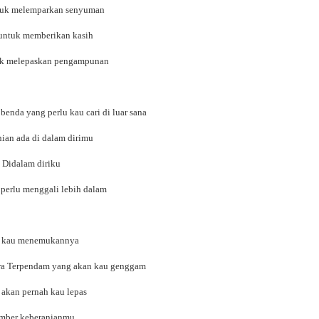
tuk melemparkan senyuman
untuk memberikan kasih
uk melepaskan pengampunan
enda yang perlu kau cari di luar sana
ian ada di dalam dirimu
Didalam diriku
 perlu menggali lebih dalam
a kau menemukannya
ra Terpendam yang akan kau genggam
 akan pernah kau lepas
mber keberanianmu