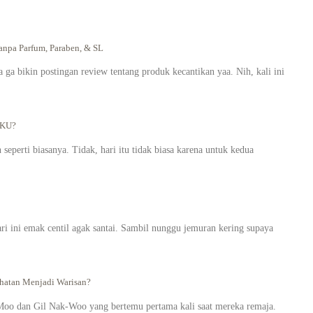
pa Parfum, Paraben, & SL
a bikin postingan review tentang produk kecantikan yaa. Nih, kali ini
AKU?
seperti biasanya. Tidak, hari itu tidak biasa karena untuk kedua
ari ini emak centil agak santai. Sambil nunggu jemuran kering supaya
atan Menjadi Warisan?
oo dan Gil Nak-Woo yang bertemu pertama kali saat mereka remaja.