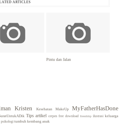
LATED ARTICLES
Pintu dan Jalan
Iman Kristen
MyFatherHasDone
Kesehatan
MakeUp
Tips
artikel
SuratUntukADik
keluarga
cerpen
free download
ilustrasi
friendship
tumbuh kembang anak
psikologi