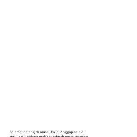
Selamat datang di amsaLFoJe. Anggap saja di
sini kamu sedang melihat sebuah museum yang