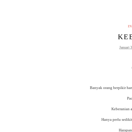
IN
KE
Januari 
Banyak orang berpikir ha
Pa
Keberanian a
Hanya perlu sediki
Harapan