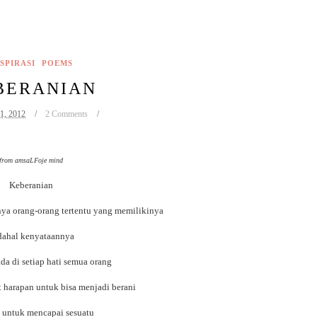
SPIRASI
POEMS
BERANIAN
31, 2012
2 Comments
from amsaLFoje mind
Keberanian
nya orang-orang tertentu yang memilikinya
dahal kenyataannya
da di setiap hati semua orang
t harapan untuk bisa menjadi berani
 untuk mencapai sesuatu