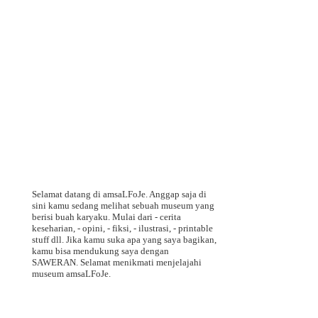
Selamat datang di amsaLFoJe. Anggap saja di
sini kamu sedang melihat sebuah museum yang
berisi buah karyaku. Mulai dari - cerita
keseharian, - opini, - fiksi, - ilustrasi, - printable
stuff dll. Jika kamu suka apa yang saya bagikan,
kamu bisa mendukung saya dengan
SAWERAN. Selamat menikmati menjelajahi
museum amsaLFoJe.