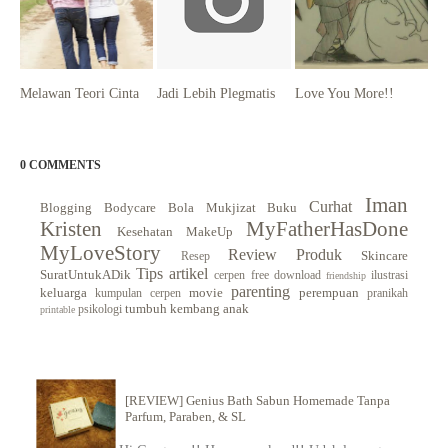
Melawan Teori Cinta
Jadi Lebih Plegmatis
Love You More!!
0 COMMENTS
Iman
Curhat
Blogging
Bodycare
Bola Mukjizat
Buku
Kristen
MyFatherHasDone
Kesehatan
MakeUp
MyLoveStory
Review Produk
Skincare
Resep
Tips
artikel
SuratUntukADik
cerpen
free download
ilustrasi
friendship
parenting
keluarga
movie
perempuan
kumpulan cerpen
pranikah
tumbuh kembang anak
psikologi
printable
[REVIEW] Genius Bath Sabun Homemade Tanpa
Parfum, Paraben, & SL