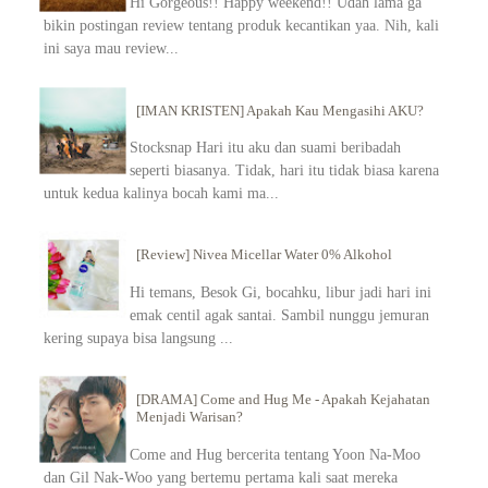
Hi Gorgeous!! Happy weekend!! Udah lama ga
bikin postingan review tentang produk kecantikan yaa. Nih, kali
ini saya mau review...
[IMAN KRISTEN] Apakah Kau Mengasihi AKU?
Stocksnap Hari itu aku dan suami beribadah
seperti biasanya. Tidak, hari itu tidak biasa karena
untuk kedua kalinya bocah kami ma...
[Review] Nivea Micellar Water 0% Alkohol
Hi temans, Besok Gi, bocahku, libur jadi hari ini
emak centil agak santai. Sambil nunggu jemuran
kering supaya bisa langsung ...
[DRAMA] Come and Hug Me - Apakah Kejahatan
Menjadi Warisan?
Come and Hug bercerita tentang Yoon Na-Moo
dan Gil Nak-Woo yang bertemu pertama kali saat mereka