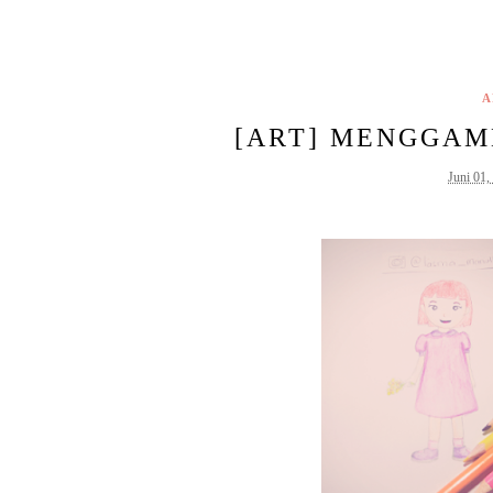
A
[ART] MENGGAM
Juni 01,