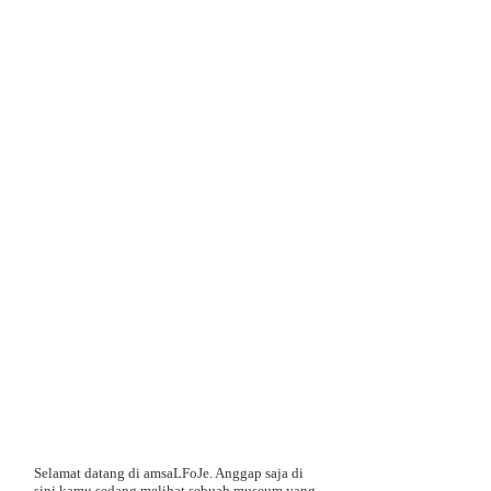
Selamat datang di amsaLFoJe. Anggap saja di
sini kamu sedang melihat sebuah museum yang