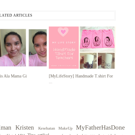
LATED ARTICLES
lis Ala Mama Gi
[MyLifeStory] Handmade T.shirt For
...
Iman Kristen
MyFatherHasDone
Kesehatan
MakeUp