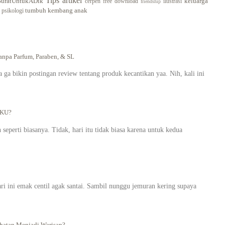
Tips
artikel
SuratUntukADik
keluarga
cerpen
free download
ilustrasi
friendship
tumbuh kembang anak
psikologi
pa Parfum, Paraben, & SL
a bikin postingan review tentang produk kecantikan yaa. Nih, kali ini
AKU?
seperti biasanya. Tidak, hari itu tidak biasa karena untuk kedua
ari ini emak centil agak santai. Sambil nunggu jemuran kering supaya
atan Menjadi Warisan?