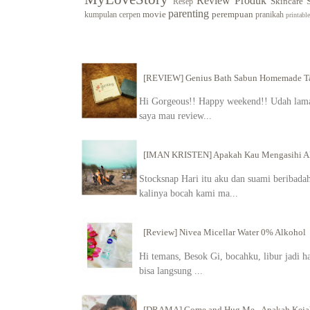
Review Produk
Skincare
Resep
parenting
movie
perempuan
kumpulan cerpen
pranikah
printable
[REVIEW] Genius Bath Sabun Homemade Tan
Hi Gorgeous!! Happy weekend!! Udah lama g
saya mau review...
[IMAN KRISTEN] Apakah Kau Mengasihi 
Stocksnap Hari itu aku dan suami beribadah 
kalinya bocah kami ma...
[Review] Nivea Micellar Water 0% Alkohol
Hi temans, Besok Gi, bocahku, libur jadi h
bisa langsung ...
[DRAMA] Come and Hug Me - Apakah Kejah