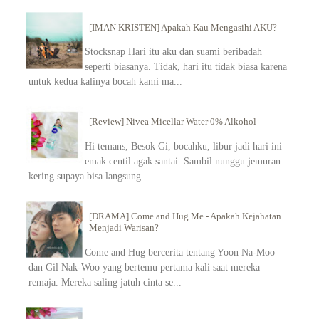
[IMAN KRISTEN] Apakah Kau Mengasihi AKU?
Stocksnap Hari itu aku dan suami beribadah
seperti biasanya. Tidak, hari itu tidak biasa karena
untuk kedua kalinya bocah kami ma...
[Review] Nivea Micellar Water 0% Alkohol
Hi temans, Besok Gi, bocahku, libur jadi hari ini
emak centil agak santai. Sambil nunggu jemuran
kering supaya bisa langsung ...
[DRAMA] Come and Hug Me - Apakah Kejahatan
Menjadi Warisan?
Come and Hug bercerita tentang Yoon Na-Moo
dan Gil Nak-Woo yang bertemu pertama kali saat mereka
remaja. Mereka saling jatuh cinta se...