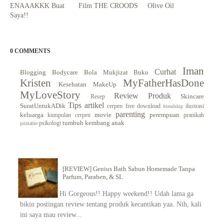
ENAAAKKK Buat
Film THE CROODS
Olive Oil
Saya!!
0 COMMENTS
Iman
Curhat
Blogging
Bodycare
Bola Mukjizat
Buku
Kristen
MyFatherHasDone
Kesehatan
MakeUp
MyLoveStory
Review Produk
Skincare
Resep
Tips
artikel
SuratUntukADik
cerpen
free download
ilustrasi
friendship
parenting
keluarga
movie
perempuan
kumpulan cerpen
pranikah
tumbuh kembang anak
psikologi
printable
[REVIEW] Genius Bath Sabun Homemade Tanpa
Parfum, Paraben, & SL
Hi Gorgeous!! Happy weekend!! Udah lama ga
bikin postingan review tentang produk kecantikan yaa. Nih, kali
ini saya mau review...