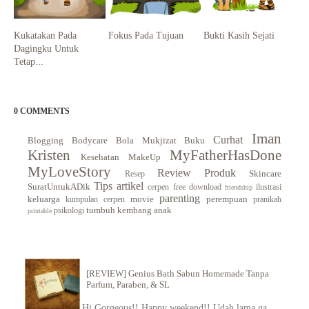
Kukatakan Pada
Fokus Pada Tujuan
Bukti Kasih Sejati
Dagingku Untuk
Tetap...
0 COMMENTS
Iman
Curhat
Blogging
Bodycare
Bola Mukjizat
Buku
Kristen
MyFatherHasDone
Kesehatan
MakeUp
MyLoveStory
Review Produk
Skincare
Resep
Tips
artikel
SuratUntukADik
cerpen
free download
ilustrasi
friendship
parenting
keluarga
movie
perempuan
kumpulan cerpen
pranikah
tumbuh kembang anak
psikologi
printable
[REVIEW] Genius Bath Sabun Homemade Tanpa
Parfum, Paraben, & SL
Hi Gorgeous!! Happy weekend!! Udah lama ga