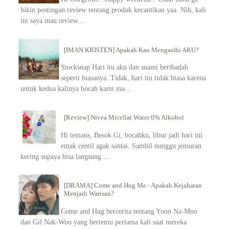
bikin postingan review tentang produk kecantikan yaa. Nih, kali
ini saya mau review...
[IMAN KRISTEN] Apakah Kau Mengasihi AKU?
Stocksnap Hari itu aku dan suami beribadah
seperti biasanya. Tidak, hari itu tidak biasa karena
untuk kedua kalinya bocah kami ma...
[Review] Nivea Micellar Water 0% Alkohol
Hi temans, Besok Gi, bocahku, libur jadi hari ini
emak centil agak santai. Sambil nunggu jemuran
kering supaya bisa langsung ...
[DRAMA] Come and Hug Me - Apakah Kejahatan
Menjadi Warisan?
Come and Hug bercerita tentang Yoon Na-Moo
dan Gil Nak-Woo yang bertemu pertama kali saat mereka