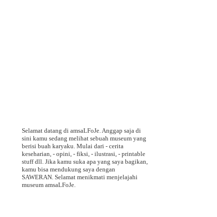
Selamat datang di amsaLFoJe. Anggap saja di
sini kamu sedang melihat sebuah museum yang
berisi buah karyaku. Mulai dari - cerita
keseharian, - opini, - fiksi, - ilustrasi, - printable
stuff dll. Jika kamu suka apa yang saya bagikan,
kamu bisa mendukung saya dengan
SAWERAN. Selamat menikmati menjelajahi
museum amsaLFoJe.