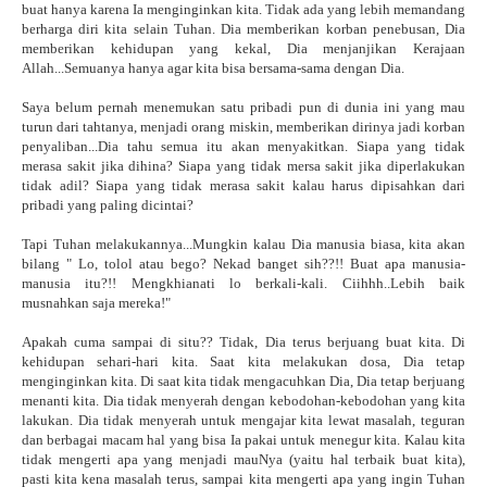
buat hanya karena Ia menginginkan kita. Tidak ada yang lebih memandang
berharga diri kita selain Tuhan. Dia memberikan korban penebusan, Dia
memberikan kehidupan yang kekal, Dia menjanjikan Kerajaan
Allah...Semuanya hanya agar kita bisa bersama-sama dengan Dia.
Saya belum pernah menemukan satu pribadi pun di dunia ini yang mau
turun dari tahtanya, menjadi orang miskin, memberikan dirinya jadi korban
penyaliban...Dia tahu semua itu akan menyakitkan. Siapa yang tidak
merasa sakit jika dihina? Siapa yang tidak mersa sakit jika diperlakukan
tidak adil? Siapa yang tidak merasa sakit kalau harus dipisahkan dari
pribadi yang paling dicintai?
Tapi Tuhan melakukannya...Mungkin kalau Dia manusia biasa, kita akan
bilang " Lo, tolol atau bego? Nekad banget sih??!! Buat apa manusia-
manusia itu?!! Mengkhianati lo berkali-kali. Ciihhh..Lebih baik
musnahkan saja mereka!"
Apakah cuma sampai di situ?? Tidak, Dia terus berjuang buat kita. Di
kehidupan sehari-hari kita. Saat kita melakukan dosa, Dia tetap
menginginkan kita. Di saat kita tidak mengacuhkan Dia, Dia tetap berjuang
menanti kita. Dia tidak menyerah dengan kebodohan-kebodohan yang kita
lakukan. Dia tidak menyerah untuk mengajar kita lewat masalah, teguran
dan berbagai macam hal yang bisa Ia pakai untuk menegur kita. Kalau kita
tidak mengerti apa yang menjadi mauNya (yaitu hal terbaik buat kita),
pasti kita kena masalah terus, sampai kita mengerti apa yang ingin Tuhan