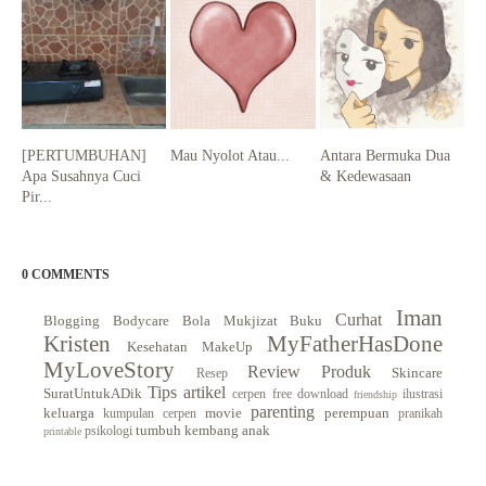
[PERTUMBUHAN]
Mau Nyolot Atau...
Antara Bermuka Dua
Apa Susahnya Cuci
& Kedewasaan
Pir...
0 COMMENTS
Iman
Curhat
Blogging
Bodycare
Bola Mukjizat
Buku
Kristen
MyFatherHasDone
Kesehatan
MakeUp
MyLoveStory
Review Produk
Skincare
Resep
Tips
artikel
SuratUntukADik
cerpen
free download
ilustrasi
friendship
parenting
keluarga
movie
perempuan
kumpulan cerpen
pranikah
tumbuh kembang anak
psikologi
printable