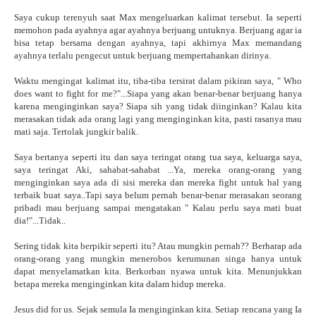
Saya cukup terenyuh saat Max mengeluarkan kalimat tersebut. Ia seperti
memohon pada ayahnya agar ayahnya berjuang untuknya. Berjuang agar ia
bisa tetap bersama dengan ayahnya, tapi akhirnya Max memandang
ayahnya terlalu pengecut untuk berjuang mempertahankan dirinya.
Waktu mengingat kalimat itu, tiba-tiba tersirat dalam pikiran saya, " Who
does want to fight for me?"...Siapa yang akan benar-benar berjuang hanya
karena menginginkan saya? Siapa sih yang tidak diinginkan? Kalau kita
merasakan tidak ada orang lagi yang menginginkan kita, pasti rasanya mau
mati saja. Tertolak jungkir balik.
Saya bertanya seperti itu dan saya teringat orang tua saya, keluarga saya,
saya teringat Aki, sahabat-sahabat ...Ya, mereka orang-orang yang
menginginkan saya ada di sisi mereka dan mereka fight untuk hal yang
terbaik buat saya..Tapi saya belum pernah benar-benar merasakan seorang
pribadi mau berjuang sampai mengatakan " Kalau perlu saya mati buat
dia!"...Tidak..
Sering tidak kita berpikir seperti itu? Atau mungkin pernah?? Berharap ada
orang-orang yang mungkin menerobos kerumunan singa hanya untuk
dapat menyelamatkan kita. Berkorban nyawa untuk kita. Menunjukkan
betapa mereka menginginkan kita dalam hidup mereka.
Jesus did for us. Sejak semula Ia menginginkan kita. Setiap rencana yang Ia