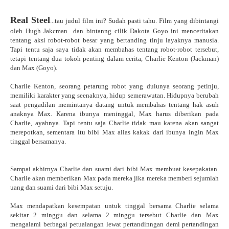
Real Steel
...tau judul film ini? Sudah pasti tahu. Film yang dibintangi
oleh Hugh Jakcman dan bintanng cilik Dakota Goyo ini menceritakan
tentang aksi robot-robot besar yang bertanding tinju layaknya manusia.
Tapi tentu saja saya tidak akan membahas tentang robot-robot tersebut,
tetapi tentang dua tokoh penting dalam cerita, Charlie Kenton (Jackman)
dan Max (Goyo).
Charlie Kenton, seorang petarung robot yang dulunya seorang petinju,
memiliki karakter yang seenaknya, hidup semerawutan. Hidupnya berubah
saat pengadilan memintanya datang untuk membahas tentang hak asuh
anaknya Max. Karena ibunya meninggal, Max harus diberikan pada
Charlie, ayahnya. Tapi tentu saja Charlie tidak mau karena akan sangat
merepotkan, sementara itu bibi Max alias kakak dari ibunya ingin Max
tinggal bersamanya.
Sampai akhirnya Charlie dan suami dari bibi Max membuat kesepakatan.
Charlie akan memberikan Max pada mereka jika mereka memberi sejumlah
uang dan suami dari bibi Max setuju.
Max mendapatkan kesempatan untuk tinggal bersama Charlie selama
sekitar 2 minggu dan selama 2 minggu tersebut Charlie dan Max
mengalami berbagai petualangan lewat pertandinngan demi pertandingan