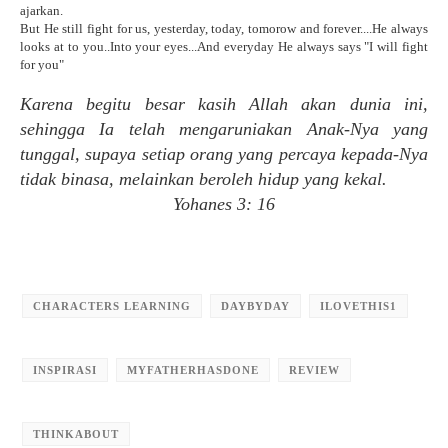
ajarkan.
But He still fight for us, yesterday, today, tomorow and forever....He always
looks at to you..Into your eyes...And everyday He always says "I will fight
for you"
Karena begitu besar kasih Allah akan dunia ini,
sehingga Ia telah mengaruniakan Anak-Nya yang
tunggal, supaya setiap orang yang percaya kepada-Nya
tidak binasa, melainkan beroleh hidup yang kekal.
Yohanes 3: 16
CHARACTERS LEARNING
DAYBYDAY
ILOVETHIS1
INSPIRASI
MYFATHERHASDONE
REVIEW
THINKABOUT