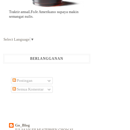
Traktir amsaLFoJe Amerikano supaya makin
semangat nulis.
Select Language
▼
BERLANGGANAN
Postingan
Semua Komentar
Go_Blog
[ULASAN FILM] STEPHEN CHOW SI