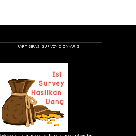
PARTISIPASI SURVEY DIBAYAR $
Jadi bagian partisipan survey, bukan dibayar pulpen, tapi