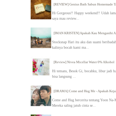
[REVIEW] Genius Bath Sabun Homemade Tan
Hi Gorgeous!! Happy weekend!! Udah lama g
saya mau review...
[IMAN KRISTEN] Apakah Kau Mengasihi 
Stocksnap Hari itu aku dan suami beribadah 
kalinya bocah kami ma...
[Review] Nivea Micellar Water 0% Alkohol
Hi temans, Besok Gi, bocahku, libur jadi h
bisa langsung ...
[DRAMA] Come and Hug Me - Apakah Kejah
Come and Hug bercerita tentang Yoon Na-M
Mereka saling jatuh cinta se...