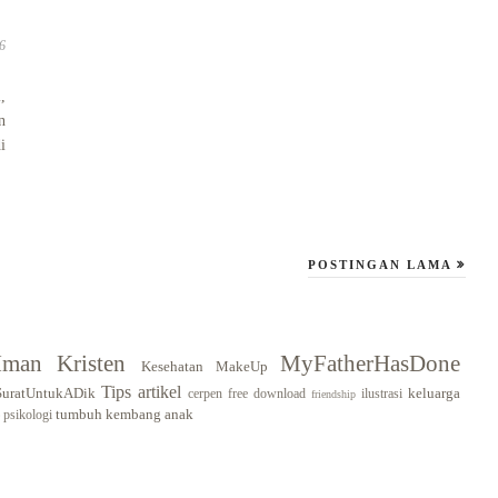
6
,
n
i
POSTINGAN LAMA
Iman Kristen
MyFatherHasDone
Kesehatan
MakeUp
Tips
artikel
SuratUntukADik
keluarga
cerpen
free download
ilustrasi
friendship
tumbuh kembang anak
psikologi