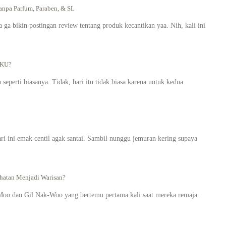
pa Parfum, Paraben, & SL
a bikin postingan review tentang produk kecantikan yaa. Nih, kali ini
AKU?
seperti biasanya. Tidak, hari itu tidak biasa karena untuk kedua
ari ini emak centil agak santai. Sambil nunggu jemuran kering supaya
atan Menjadi Warisan?
oo dan Gil Nak-Woo yang bertemu pertama kali saat mereka remaja.