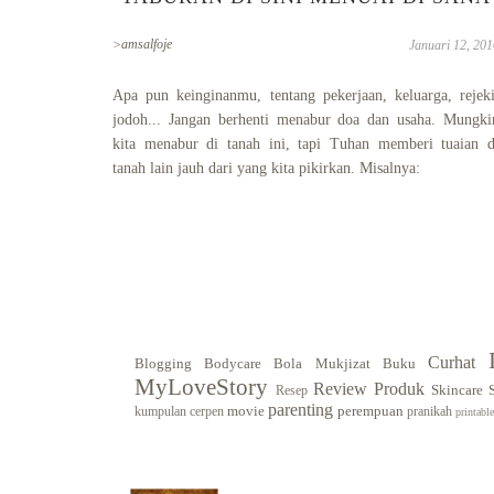
>amsalfoje
Januari 12, 201
Apa pun keinginanmu, tentang pekerjaan, keluarga, rejeki
jodoh... Jangan berhenti menabur doa dan usaha. Mungki
kita menabur di tanah ini, tapi Tuhan memberi tuaian d
tanah lain jauh dari yang kita pikirkan. Misalnya:
Curhat
Blogging
Bodycare
Bola Mukjizat
Buku
MyLoveStory
Review Produk
Skincare
Resep
parenting
movie
perempuan
kumpulan cerpen
pranikah
printable