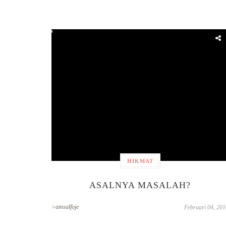
HIKMAT
ASALNYA MASALAH?
>amsalfoje
Februari 04, 201