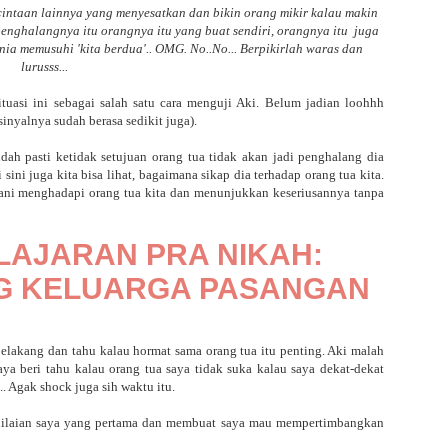
intaan lainnya yang menyesatkan dan bikin orang mikir kalau makin
nghalangnya itu orangnya itu yang buat sendiri, orangnya itu juga
nia memusuhi 'kita berdua'.. OMG. No..No... Berpikirlah waras dan
lurusss...
tuasi ini sebagai salah satu cara menguji Aki. Belum jadian loohhh
sinyalnya sudah berasa sedikit juga).
udah pasti ketidak setujuan orang tua tidak akan jadi penghalang dia
sini juga kita bisa lihat, bagaimana sikap dia terhadap orang tua kita.
ani menghadapi orang tua kita dan menunjukkan keseriusannya tanpa
LAJARAN PRA NIKAH:
G KELUARGA PASANGAN
elakang dan tahu kalau hormat sama orang tua itu penting. Aki malah
ya beri tahu kalau orang tua saya tidak suka kalau saya dekat-dekat
. Agak shock juga sih waktu itu.
enilaian saya yang pertama dan membuat saya mau mempertimbangkan