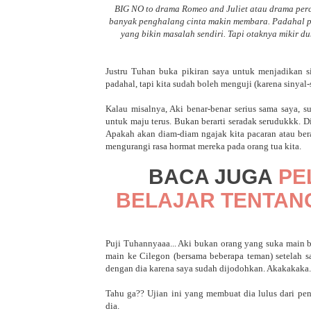
BIG NO to drama Romeo and Juliet atau drama perc
banyak penghalang cinta makin membara. Padahal pe
yang bikin masalah sendiri. Tapi otaknya mikir du
Justru Tuhan buka pikiran saya untuk menjadikan si
padahal, tapi kita sudah boleh menguji (karena sinyal-
Kalau misalnya, Aki benar-benar serius sama saya, s
untuk maju terus. Bukan berarti seradak serudukkk. Di 
Apakah akan diam-diam ngajak kita pacaran atau ber
mengurangi rasa hormat mereka pada orang tua kita.
BACA JUGA
PE
BELAJAR TENTAN
Puji Tuhannyaaa... Aki bukan orang yang suka main b
main ke Cilegon (bersama beberapa teman) setelah sa
dengan dia karena saya sudah dijodohkan. Akakakaka..
Tahu ga?? Ujian ini yang membuat dia lulus dari p
dia.