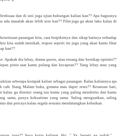
 Berdoaaa dan di sini juga ujian hubungan kalian kan?? Apa bagusnya
lau ada masalah akan lebih seru kan?? Film juga ga akan laku kalau di
keseriusan pasangan kita, cara berpikirnya dan sikap hatinya terhadap
ktu kita sudah menikah, respon seperti itu juga yang akan kamu lihat
ap hari??
we. Apakah dia lebay, drama queen, atau tenang dan bersikap optimis??
epan pintu saat kamu pulang dan kecapean?? Yang lebay atau yang
buktian seberapa kompak kalian sebagai pasangan. Kalau kaliannya aja
ih cafe Siang Malam buka, gimana mau dapet restu?? Kesatuan hati,
ikir kalau ga direstui orang tua kamu yang paling menderita dan kamu
ng sama, punya kekuatiran yang sama. Saling menguatkan, saling
mis dan percaya kalau segala sesuatu mendatangkan kebaikan.
tuin juga?? Saya kutip kalimat Aki, " Ya, berarti ga jodoh." ...