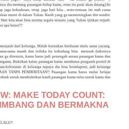
nnya dia memang pasangan hidup kamu, restu itu pasti akan datang).So
 jaga kekudusan, tetap jaga hati kita... restu-restuan ini mah cuma
 kalian murni di dalam Tuhan. Kasih yang ga mementingkan diri sendiri.
ati kita akan bisa nerima segala sesuatu yang Tuhan ijinkan terjadi.
er apa bener??
 menjauh dari keluarga. Malah keenakan berduaan mulu sama yayang.
ama-sama marah dan terluka itu terkadang bisa merusak (takutnya
an ga direstuin, kamu harus jadi penengah antara pasangan kamu dan
uargamu. Buktikan kalau pasangan kamu membawa pengaruh positif di
n-kebiasaan di keluarga supaya dia bisa beradaptasi, jadi keluarga
IAAN TANPA PENDERITAAN!! Pasangan kamu harus mulai belajar
a terbaik untuk membuktikan kasih pasangan kamu tulus untuk kamu dan
EW: MAKE TODAY COUNT:
EIMBANG DAN BERMAKNA
ELALU!!