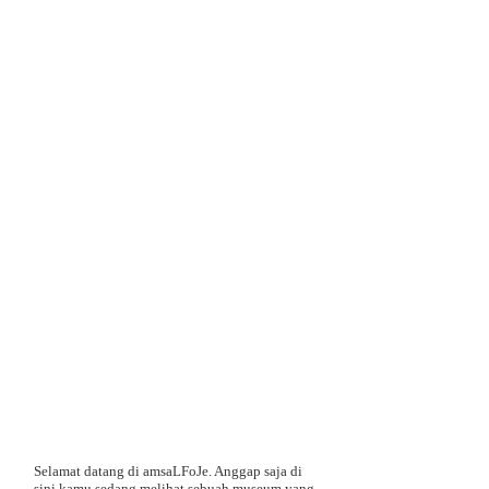
Selamat datang di amsaLFoJe. Anggap saja di
sini kamu sedang melihat sebuah museum yang