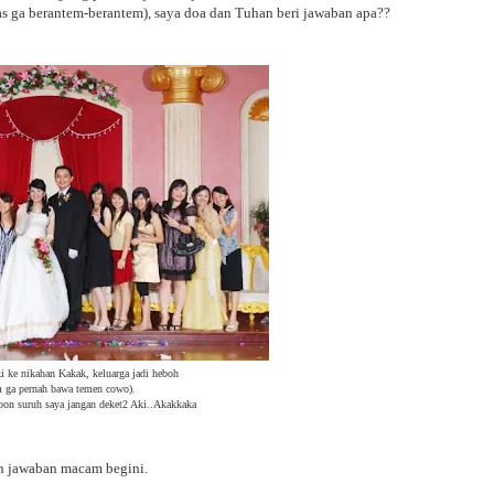
 ga berantem-berantem), saya doa dan Tuhan beri jawaban apa??
i ke nikahan Kakak, keluarga jadi heboh
 ga pernah bawa temen cowo).
n suruh saya jangan deket2 Aki..Akakkaka
kan jawaban macam begini.