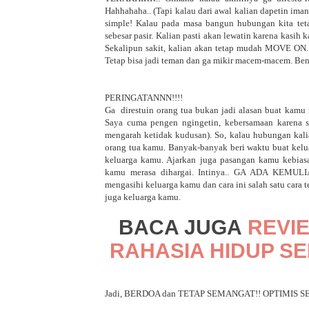
Hahhahaha.. (Tapi kalau dari awal kalian dapetin ima
simple! Kalau pada masa bangun hubungan kita tetap
sebesar pasir. Kalian pasti akan lewatin karena kasih
Sekalipun sakit, kalian akan tetap mudah MOVE ON. H
Tetap bisa jadi teman dan ga mikir macem-macem. Ben
PERINGATANNN!!!!
Ga direstuin orang tua bukan jadi alasan buat kamu
Saya cuma pengen ngingetin, kebersamaan karena s
mengarah ketidak kudusan). So, kalau hubungan kali
orang tua kamu. Banyak-banyak beri waktu buat kel
keluarga kamu. Ajarkan juga pasangan kamu kebiasaa
kamu merasa dihargai. Intinya.. GA ADA KEMUL
mengasihi keluarga kamu dan cara ini salah satu car
juga keluarga kamu.
BACA JUGA
REVI
RAHASIA HIDUP S
Jadi, BERDOA dan TETAP SEMANGAT!! OPTIMIS S