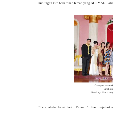
hubungan kita baru tahap teman yang NORMAL -- alias
Gara-gara bawa Ak
(maklum
Besoknya Mama telepo
" Pergilah dan kawin lari di Papua!!"... Tentu saja bu