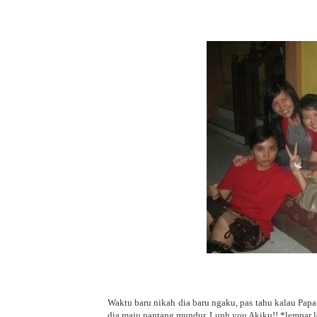
Waktu baru nikah dia baru ngaku, pas tahu kalau Papa
dia maju pantang mundur. Luph you Akiku!! *lempar 