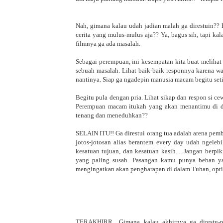
Nah, gimana kalau udah jadian malah ga direstuin??
cerita yang mulus-mulus aja?? Ya, bagus sih, tapi ka
filmnya ga ada masalah.
Sebagai perempuan, ini kesempatan kita buat melihat 
sebuah masalah. Lihat baik-baik responnya karena wa
nantinya. Siap ga ngadepin manusia macam begitu seti
Begitu pula dengan pria. Lihat sikap dan respon si ce
Perempuan macam itukah yang akan menantimu di d
tenang dan meneduhkan??
SELAIN ITU!! Ga direstui orang tua adalah arena pem
jotos-jotosan alias berantem every day udah ngeleb
kesatuan tujuan, dan kesatuan kasih.... Jangan berp
yang paling susah. Pasangan kamu punya beban ya
mengingatkan akan pengharapan di dalam Tuhan, opti
TERAKHIRR.. Gimana kalau akhirnya ga direstu-res