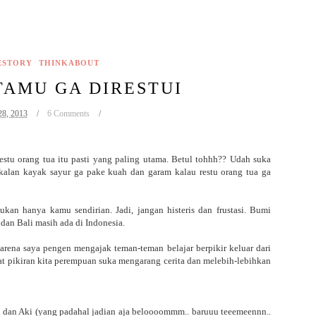
ESTORY
THINKABOUT
TAMU GA DIRESTUI
28, 2013
6 Comments
u orang tua itu pasti yang paling utama. Betul tohhh?? Udah suka
alan kayak sayur ga pake kuah dan garam kalau restu orang tua ga
kan hanya kamu sendirian. Jadi, jangan histeris dan frustasi. Bumi
 dan Bali masih ada di Indonesia.
arena saya pengen mengajak teman-teman belajar berpikir keluar dari
kiran kita perempuan suka mengarang cerita dan melebih-lebihkan
a dan Aki (yang padahal jadian aja beloooommm.. baruuu teeemeennn..