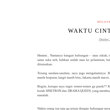
MYLOV
WAKTU CIN
Oktober 
Hmmm... Namanya bangun hubungan - mau nikah, rest
sama suka neh, bahkan sudah mau ke pelaminan, bak
diturunkan.
Tenang saudara-saudara, saya juga mengalaminya. Bu
masih berputar, langit masih biru, Jakarta masih macet,
Begini, kenapa saya ingin temen-temen ga panik?? K
kotak SINETRON dan DRAMA QUEEN, yang membuat pi
masalah.
Waktu orang tua saja ga setuju dengan hubungan say