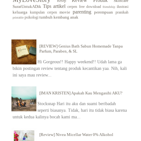
Review Produk
Skincare
Resep
Tips
artikel
SuratUntukADik
cerpen
free download
ilustrasi
friendship
parenting
keluarga
movie
perempuan
kumpulan cerpen
pranikah
tumbuh kembang anak
psikologi
printable
[REVIEW] Genius Bath Sabun Homemade Tanpa
Parfum, Paraben, & SL
Hi Gorgeous!! Happy weekend!! Udah lama ga
bikin postingan review tentang produk kecantikan yaa. Nih, kali
ini saya mau review...
[IMAN KRISTEN] Apakah Kau Mengasihi AKU?
Stocksnap Hari itu aku dan suami beribadah
seperti biasanya. Tidak, hari itu tidak biasa karena
untuk kedua kalinya bocah kami ma...
[Review] Nivea Micellar Water 0% Alkohol