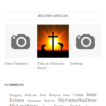
RELATED ARTICLES
Damai Sejahtera?
Tobat ala Yudas atau
Sombong
Petrus?
0 COMMENTS
Iman
Curhat
Blogging
Bodycare
Bola Mukjizat
Buku
Kristen
MyFatherHasDone
Kesehatan
MakeUp
MyLoveStory