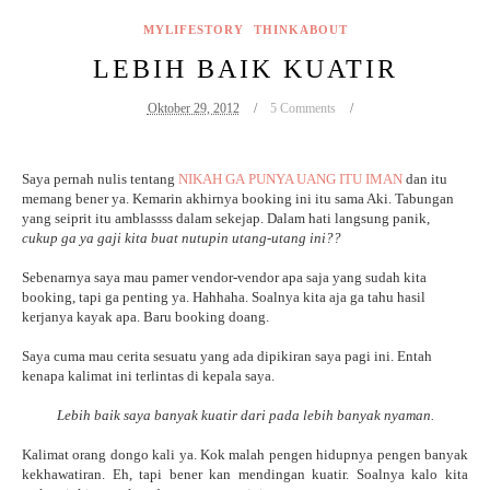
MYLIFESTORY
THINKABOUT
LEBIH BAIK KUATIR
Oktober 29, 2012
5 Comments
Saya pernah nulis tentang
NIKAH GA PUNYA UANG ITU IMAN
dan itu
memang bener ya. Kemarin akhirnya booking ini itu sama Aki. Tabungan
yang seiprit itu amblassss dalam sekejap. Dalam hati langsung panik,
cukup ga ya gaji kita buat nutupin utang-utang ini??
Sebenarnya saya mau pamer vendor-vendor apa saja yang sudah kita
booking, tapi ga penting ya. Hahhaha. Soalnya kita aja ga tahu hasil
kerjanya kayak apa. Baru booking doang.
Saya cuma mau cerita sesuatu yang ada dipikiran saya pagi ini. Entah
kenapa kalimat ini terlintas di kepala saya.
Lebih baik saya banyak kuatir dari pada lebih banyak nyaman.
Kalimat orang dongo kali ya. Kok malah pengen hidupnya pengen banyak
kekhawatiran. Eh, tapi bener kan mendingan kuatir. Soalnya kalo kita