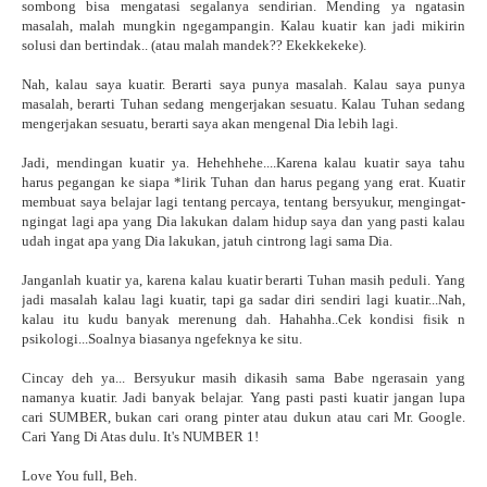
sombong bisa mengatasi segalanya sendirian. Mending ya ngatasin
masalah, malah mungkin ngegampangin. Kalau kuatir kan jadi mikirin
solusi dan bertindak.. (atau malah mandek?? Ekekkekeke).
Nah, kalau saya kuatir. Berarti saya punya masalah. Kalau saya punya
masalah, berarti Tuhan sedang mengerjakan sesuatu. Kalau Tuhan sedang
mengerjakan sesuatu, berarti saya akan mengenal Dia lebih lagi.
Jadi, mendingan kuatir ya. Hehehhehe....Karena kalau kuatir saya tahu
harus pegangan ke siapa *lirik Tuhan dan harus pegang yang erat. Kuatir
membuat saya belajar lagi tentang percaya, tentang bersyukur, mengingat-
ngingat lagi apa yang Dia lakukan dalam hidup saya dan yang pasti kalau
udah ingat apa yang Dia lakukan, jatuh cintrong lagi sama Dia.
Janganlah kuatir ya, karena kalau kuatir berarti Tuhan masih peduli. Yang
jadi masalah kalau lagi kuatir, tapi ga sadar diri sendiri lagi kuatir...Nah,
kalau itu kudu banyak merenung dah. Hahahha..Cek kondisi fisik n
psikologi...Soalnya biasanya ngefeknya ke situ.
Cincay deh ya... Bersyukur masih dikasih sama Babe ngerasain yang
namanya kuatir. Jadi banyak belajar. Yang pasti pasti kuatir jangan lupa
cari SUMBER, bukan cari orang pinter atau dukun atau cari Mr. Google.
Cari Yang Di Atas dulu. It's NUMBER 1!
Love You full, Beh.