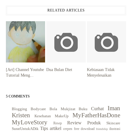
RELATED ARTICLES
[Art] Channel Youtube
Dua Bulan Diet
Kebiasaan Tidak
Tutorial Meng...
Menyelesaikan
5 COMMENTS
Iman
Curhat
Blogging
Bodycare
Bola Mukjizat
Buku
Kristen
MyFatherHasDone
Kesehatan
MakeUp
MyLoveStory
Review Produk
Skincare
Resep
Tips
artikel
SuratUntukADik
cerpen
free download
ilustrasi
friendship