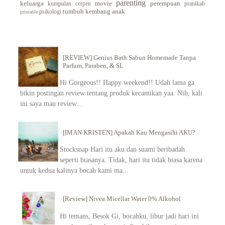
parenting
keluarga
movie
perempuan
kumpulan cerpen
pranikah
tumbuh kembang anak
psikologi
printable
[REVIEW] Genius Bath Sabun Homemade Tanpa
Parfum, Paraben, & SL
Hi Gorgeous!! Happy weekend!! Udah lama ga
bikin postingan review tentang produk kecantikan yaa. Nih, kali
ini saya mau review...
[IMAN KRISTEN] Apakah Kau Mengasihi AKU?
Stocksnap Hari itu aku dan suami beribadah
seperti biasanya. Tidak, hari itu tidak biasa karena
untuk kedua kalinya bocah kami ma...
[Review] Nivea Micellar Water 0% Alkohol
Hi temans, Besok Gi, bocahku, libur jadi hari ini