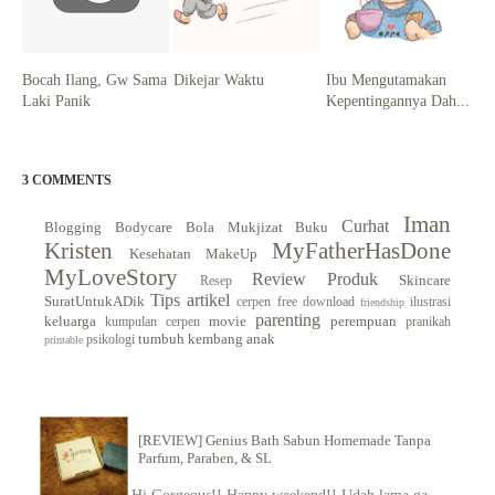
Bocah Ilang, Gw Sama
Dikejar Waktu
Ibu Mengutamakan
Laki Panik
Kepentingannya Dah...
3 COMMENTS
Iman
Curhat
Blogging
Bodycare
Bola Mukjizat
Buku
Kristen
MyFatherHasDone
Kesehatan
MakeUp
MyLoveStory
Review Produk
Skincare
Resep
Tips
artikel
SuratUntukADik
cerpen
free download
ilustrasi
friendship
parenting
keluarga
movie
perempuan
kumpulan cerpen
pranikah
tumbuh kembang anak
psikologi
printable
[REVIEW] Genius Bath Sabun Homemade Tanpa
Parfum, Paraben, & SL