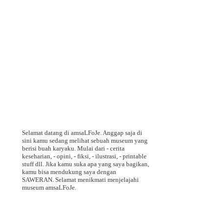
Selamat datang di amsaLFoJe. Anggap saja di
sini kamu sedang melihat sebuah museum yang
berisi buah karyaku. Mulai dari - cerita
keseharian, - opini, - fiksi, - ilustrasi, - printable
stuff dll. Jika kamu suka apa yang saya bagikan,
kamu bisa mendukung saya dengan
SAWERAN. Selamat menikmati menjelajahi
museum amsaLFoJe.