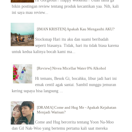
Hi Gorgeous!! Happy weekend!! Udah lama ga
bikin postingan review tentang produk kecantikan yaa. Nih, kali
ini saya mau review...
[IMAN KRISTEN] Apakah Kau Mengasihi AKU?
Stocksnap Hari itu aku dan suami beribadah
seperti biasanya. Tidak, hari itu tidak biasa karena
untuk kedua kalinya bocah kami ma...
[Review] Nivea Micellar Water 0% Alkohol
Hi temans, Besok Gi, bocahku, libur jadi hari ini
emak centil agak santai. Sambil nunggu jemuran
kering supaya bisa langsung ...
[DRAMA] Come and Hug Me - Apakah Kejahatan
Menjadi Warisan?
Come and Hug bercerita tentang Yoon Na-Moo
dan Gil Nak-Woo yang bertemu pertama kali saat mereka