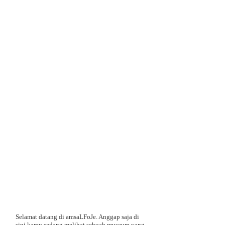
Selamat datang di amsaLFoJe. Anggap saja di
sini kamu sedang melihat sebuah museum yang