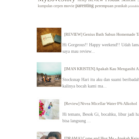
Resep
parenting
movie
perempuan
kumpulan cerpen
pranikah
printable
[REVIEW] Genius Bath Sabun Homemade Tan
Hi Gorgeous!! Happy weekend!! Udah lama g
saya mau review...
[IMAN KRISTEN] Apakah Kau Mengasihi 
Stocksnap Hari itu aku dan suami beribadah 
kalinya bocah kami ma...
[Review] Nivea Micellar Water 0% Alkohol
Hi temans, Besok Gi, bocahku, libur jadi h
bisa langsung ...
[DRAMA] Come and Hug Me - Apakah Kejah