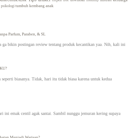
cerpen
free download
ilustrasi
friendship
tumbuh kembang anak
psikologi
pa Parfum, Paraben, & SL
a bikin postingan review tentang produk kecantikan yaa. Nih, kali ini
AKU?
seperti biasanya. Tidak, hari itu tidak biasa karena untuk kedua
ari ini emak centil agak santai. Sambil nunggu jemuran kering supaya
atan Menjadi Warisan?