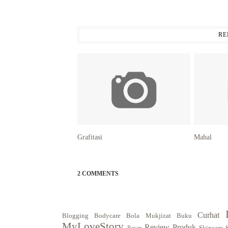
RE
Grafitasi
Mahal
2 COMMENTS
Curhat
Blogging
Bodycare
Bola Mukjizat
Buku
MyLoveStory
Review Produk
Skincare