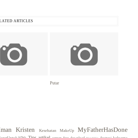
LATED ARTICLES
Putar
Iman Kristen
MyFatherHasDone
Kesehatan
MakeUp
Tips
artikel
SuratUntukADik
keluarga