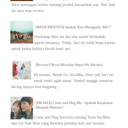
bikin postingan review tentang produk kecantikan yaa. Nih, kali
ini saya mau review...
[IMAN KRISTEN] Apakah Kau Mengasihi AKU?
Stocksnap Hari itu aku dan suami beribadah
seperti biasanya. Tidak, hari itu tidak biasa karena
untuk kedua kalinya bocah kami ma...
[Review] Nivea Micellar Water 0% Alkohol
Hi temans, Besok Gi, bocahku, libur jadi hari ini
emak centil agak santai. Sambil nunggu jemuran
kering supaya bisa langsung ...
[DRAMA] Come and Hug Me - Apakah Kejahatan
Menjadi Warisan?
Come and Hug bercerita tentang Yoon Na-Moo
dan Gil Nak-Woo yang bertemu pertama kali saat mereka