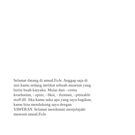
Selamat datang di amsaLFoJe. Anggap saja di
sini kamu sedang melihat sebuah museum yang
berisi buah karyaku. Mulai dari - cerita
keseharian, - opini, - fiksi, - ilustrasi, - printable
stuff dll. Jika kamu suka apa yang saya bagikan,
kamu bisa mendukung saya dengan
SAWERAN. Selamat menikmati menjelajahi
museum amsaLFoJe.