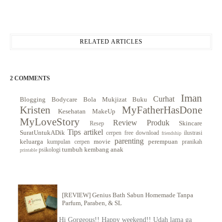
RELATED ARTICLES
2 COMMENTS
Iman
Curhat
Blogging
Bodycare
Bola Mukjizat
Buku
Kristen
MyFatherHasDone
Kesehatan
MakeUp
MyLoveStory
Review Produk
Skincare
Resep
Tips
artikel
SuratUntukADik
cerpen
free download
ilustrasi
friendship
parenting
keluarga
movie
perempuan
kumpulan cerpen
pranikah
tumbuh kembang anak
psikologi
printable
[REVIEW] Genius Bath Sabun Homemade Tanpa
Parfum, Paraben, & SL
Hi Gorgeous!! Happy weekend!! Udah lama ga